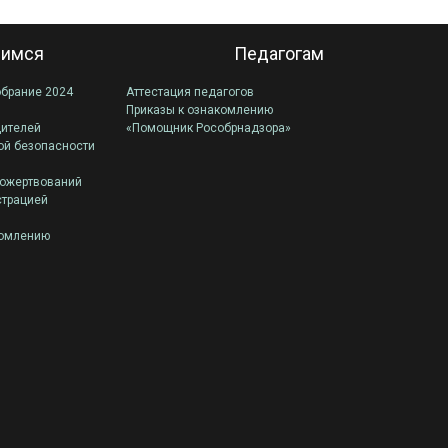
имся
Педагогам
обрание 2024
Аттестация педагогов
Приказы к ознакомлению
дителей
«Помощник Рособрнадзора»
ой безопасности
пожертвований
страцией
комлению