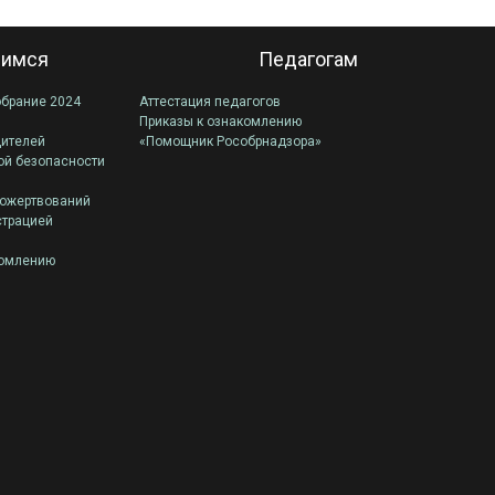
имся
Педагогам
обрание 2024
Аттестация педагогов
Приказы к ознакомлению
дителей
«Помощник Рособрнадзора»
ой безопасности
пожертвований
страцией
комлению