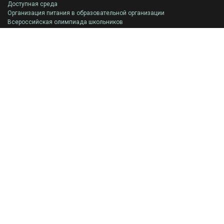
Доступная среда
Организация питания в образовательной организации
Всероссийская олимпиада школьников
Родителям
Родительское собрание 2024
ГИА
Памятки для родителей
Паспорт дорожной безопасности гимназии
Реквизиты для пожертвований
Связь с администрацией
Правила приема
Приказы к ознакомлению
Учащимся
Родительское собрание 2024
ГИА
Памятки для родителей
Паспорт дорожной безопасности гимназии
Реквизиты для пожертвований
Связь с администрацией
Правила приема