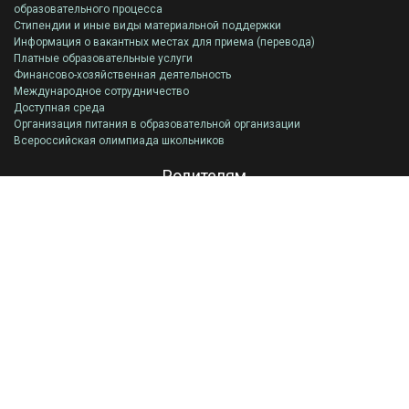
образовательного процесса
Стипендии и иные виды материальной поддержки
Информация о вакантных местах для приема (перевода)
Платные образовательные услуги
Финансово-хозяйственная деятельность
Международное сотрудничество
Доступная среда
Организация питания в образовательной организации
Всероссийская олимпиада школьников
Родителям
Родительское собрание 2024
ГИА
Памятки для родителей
Паспорт дорожной безопасности гимназии
Реквизиты для пожертвований
Связь с администрацией
Правила приема
Приказы к ознакомлению
Учащимся
Родительское собрание 2024