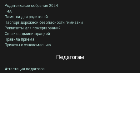
Родительское собрание 2024
ГИА
Памятки для родителей
Паспорт дорожной безопасности гимназии
Реквизиты для пожертвований
Связь с администрацией
Правила приема
Приказы к ознакомлению
Педагогам
Аттестация педагогов
Приказы к ознакомлению
«Помощник Рособрнадзора»
Частное общеобразовательное учреждение
Гимназия во имя Святителя Николая
Чудотворца
ИНН 8602163790
ОГРН 1028600588610
Телефон
+7 (3462) 26-71-90