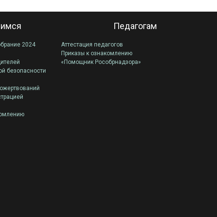
имся
Педагогам
обрание 2024
Аттестация педагогов
Приказы к ознакомлению
дителей
«Помощник Рособрнадзора»
ой безопасности
пожертвований
страцией
комлению