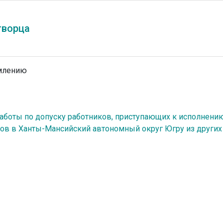
творца
млению
аботы по допуску работников, приступающих к исполнени
ков в Ханты-Мансийский автономный округ Югру из других