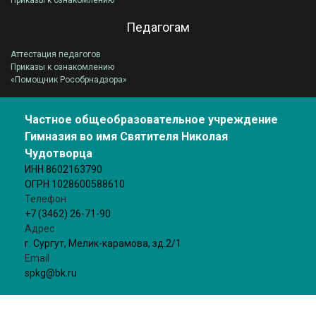
Приказы к ознакомлению
Педагогам
Аттестация педагогов
Приказы к ознакомлению
«Помощник Рособрнадзора»
Частное общеобразовательное учреждение
Гимназия во имя Святителя Николая
Чудотворца
ИНН 8602163790
ОГРН 1028600588610
Телефон
+7 (3462) 26-71-90
Адрес
г. Сургут, Мелик-карамова, зд.2/1
Email
spkg@bk.ru